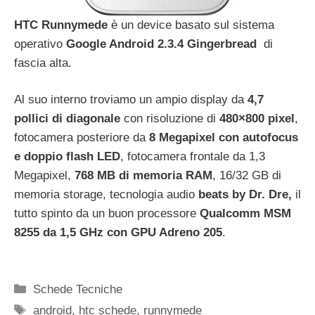
HTC Runnymede
è un device basato sul sistema
operativo
Google Android 2.3.4 Gingerbread
di
fascia alta.
Al suo interno troviamo un ampio display da
4,7
pollici di diagonale
con risoluzione di
480×800 pixel
,
fotocamera posteriore da
8 Megapixel con autofocus
e doppio flash LED
, fotocamera frontale da 1,3
Megapixel,
768 MB di memoria RAM
, 16/32 GB di
memoria storage, tecnologia audio
beats by Dr. Dre,
il
tutto spinto da un buon processore
Qualcomm MSM
8255 da 1,5 GHz con GPU Adreno 205
.
Categorie
Schede Tecniche
Tag
android
,
htc schede
,
runnymede