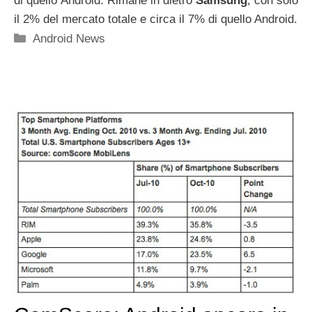
di quello Android. Rimane in dietro
Samsung
, con solo
il 2% del mercato totale e circa il 7% di quello Android.
Categorie
Android News