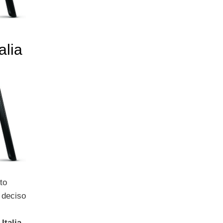
alia
to
 deciso
n
Italia
,