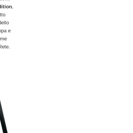
ition
,
tto
dello
opa e
time
Rete.