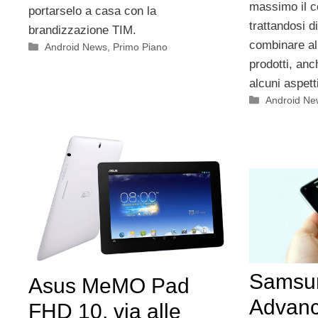
massimo il co
portarselo a casa con la
trattandosi d
brandizzazione TIM.
combinare al
Categorie
Android News
,
Primo Piano
prodotti, anc
alcuni aspett
Categorie
Android Ne
Samsun
Asus MeMO Pad
Advanc
FHD 10, via alle