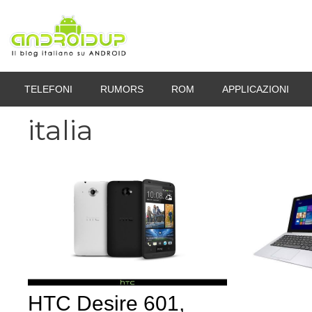
Vai
al
contenuto
TELEFONI
RUMORS
ROM
APPLICAZIONI
italia
HTC Desire 601,