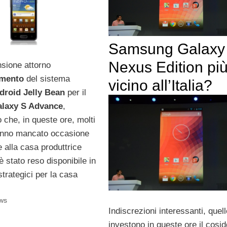
Samsung Galaxy
Nexus Edition pi
nsione attorno
amento
del sistema
vicino all’Italia?
droid Jelly Bean
per il
laxy S Advance
,
 che, in queste ore, molti
anno mancato occasione
e alla casa produttrice
è stato reso disponibile in
trategici per la casa
ws
Indiscrezioni interessanti, quel
investono in queste ore il cosid