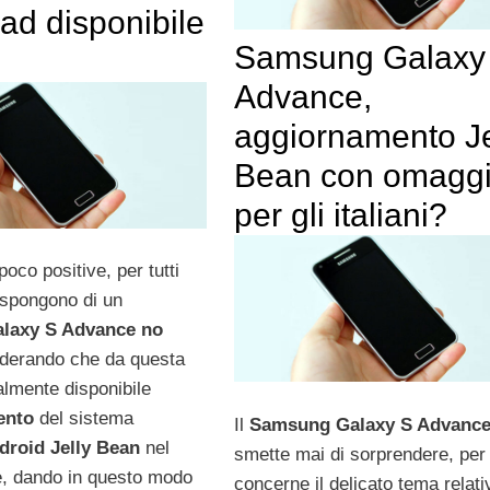
ad disponibile
Samsung Galaxy
Advance,
aggiornamento Je
Bean con omagg
per gli italiani?
poco positive, per tutti
ispongono di un
laxy S Advance no
iderando che da questa
almente disponibile
ento
del sistema
Il
Samsung Galaxy S Advanc
droid Jelly Bean
nel
smette mai di sorprendere, per
, dando in questo modo
concerne il delicato tema relati