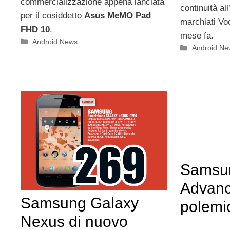
commercializzazione appena lanciata
continuità all
per il cosiddetto
Asus MeMO Pad
marchiati Vo
FHD 10
.
mese fa.
Categorie
Android News
Categorie
Android Ne
Samsun
Advanc
Samsung Galaxy
polemic
Nexus di nuovo