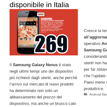
disponibile in Italia
Cresce la te
all’aggiorn
operativo
An
Samsung Ga
considerando
utenti non h
Il
Samsung Galaxy Nexus
è stato
per far notar
negli ultimi tempi uno dei dispositivi
che l’update 
più richiesti dagli utenti, anche perché
Paesi meno s
l’arrivo sul mercato di nuovi prodotti
produttrice.
ha determinato non solo un
Categorie
Android Ne
abbassamento del prezzo del
dispositivo, ma anche un brusco calo