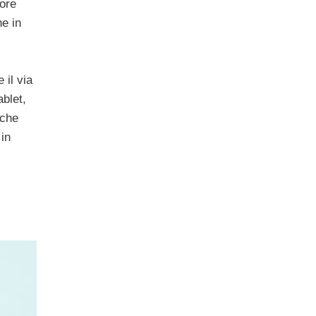
 ore
e in
 il via
ablet,
nche
 in