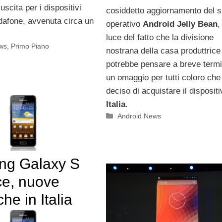
’uscita per i dispositivi
cosiddetto aggiornamento del 
dafone, avvenuta circa un
operativo
Android Jelly Bean
,
luce del fatto che la divisione
ws
,
Primo Piano
nostrana della casa produttrice
potrebbe pensare a breve term
un omaggio per tutti coloro ch
deciso di acquistare il dispositi
Italia
.
Categorie
Android News
g Galaxy S
e, nuove
he in Italia