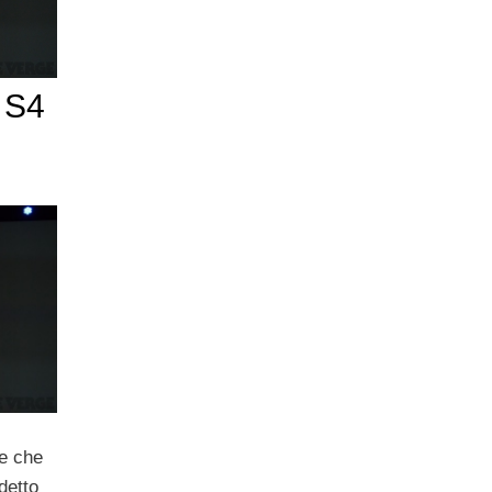
 S4
ù
le che
detto