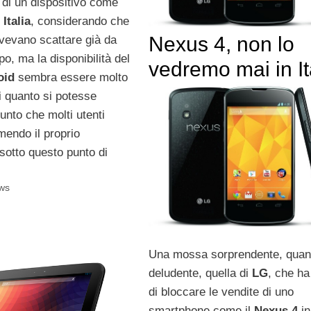
 di un dispositivo come
n
Italia
, considerando che
Nexus 4, non lo
ovevano scattare già da
po, ma la disponibilità del
vedremo mai in It
oid
sembra essere molto
di quanto si potesse
unto che molti utenti
mendo il proprio
sotto questo punto di
ws
Una mossa sorprendente, quan
deludente, quella di
LG
, che ha
di bloccare le vendite di uno
smartphone come il
Nexus 4
i