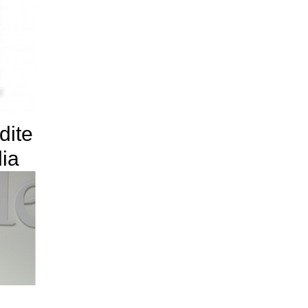
dite
lia