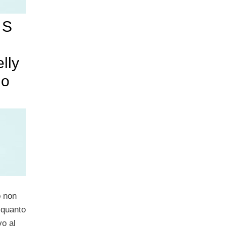
 S
lly
io
e
non
 quanto
vo al