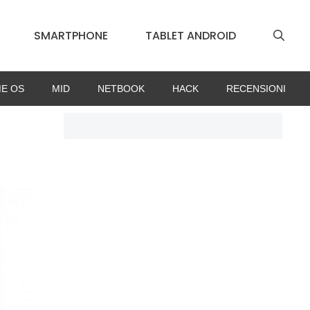
SMARTPHONE
TABLET ANDROID
E OS
MID
NETBOOK
HACK
RECENSIONI