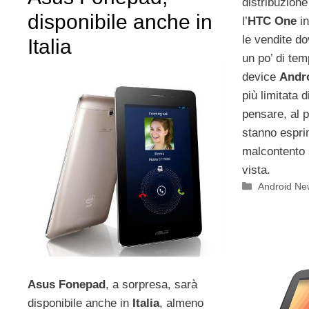
distribuzione
disponibile anche in
l’
HTC One
i
le vendite d
Italia
un po’ di tem
device
Andr
più limitata 
pensare, al p
stanno espri
malcontento 
vista.
Categorie
Android Ne
Asus Fonepad
, a sorpresa, sarà
disponibile anche in
Italia
, almeno