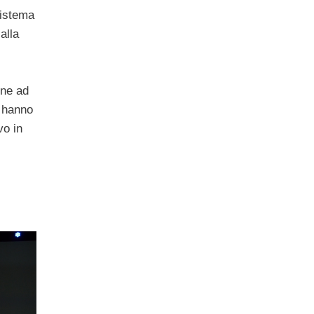
sistema
 alla
ine ad
e hanno
vo in