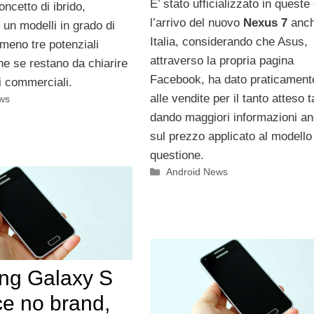
E’ stato ufficializzato in queste
ncetto di ibrido,
l’arrivo del nuovo
Nexus 7
anch
i un modelli in grado di
Italia, considerando che Asus,
meno tre potenziali
attraverso la propria pagina
he se restano da chiarire
Facebook, ha dato praticamente
i commerciali.
alle vendite per il tanto atteso t
ws
dando maggiori informazioni a
sul prezzo applicato al modello
questione.
Categorie
Android News
g Galaxy S
e no brand,