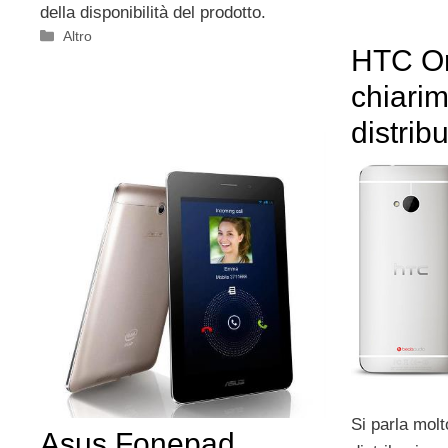
della disponibilità del prodotto.
Categorie
Altro
HTC O
chiarim
distribu
Si parla molt
Asus Fonepad,