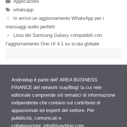
Categorie
Applicazioni
Tag
whatsapp
In arrivo un aggiornamento WhatsApp per i
messaggi audio perfetti
Lista dei Samsung Galaxy compatibili con
l’aggiornamento One UI 4.1 su scala globale
Androidup è parte dell' AREA BUSINESS
FINANCE del network IsayBlog! la cui rete
editoriale comprende siti tematici di informazione
indipendente che contano sul contributo di
appassionati ed esperti del settore. Per
pubblicità, comunicati e
collaborazioni:
info@isayblog.com