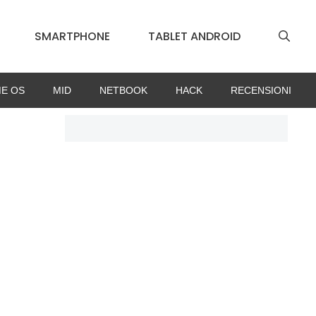
SMARTPHONE
TABLET ANDROID
E OS
MID
NETBOOK
HACK
RECENSIONI