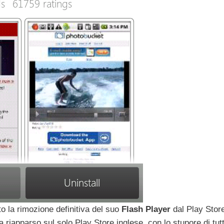
o la rimozione definitiva del suo
Flash Player
dal Play Store
ia riapparso sul solo Play Store inglese, con lo stupore di tutt