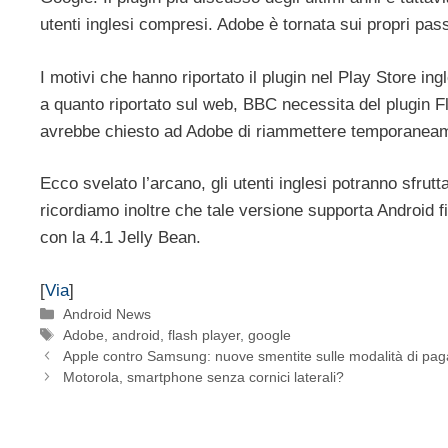
utenti inglesi compresi. Adobe è tornata sui propri pa
I motivi che hanno riportato il plugin nel Play Store in
a quanto riportato sul web, BBC necessita del plugin F
avrebbe chiesto ad Adobe di riammettere temporaneamen
Ecco svelato l’arcano, gli utenti inglesi potranno sfrut
ricordiamo inoltre che tale versione supporta Android 
con la 4.1 Jelly Bean.
[
Via
]
Categorie
Android News
Tag
Adobe
,
android
,
flash player
,
google
Apple contro Samsung: nuove smentite sulle modalità di pa
Motorola, smartphone senza cornici laterali?