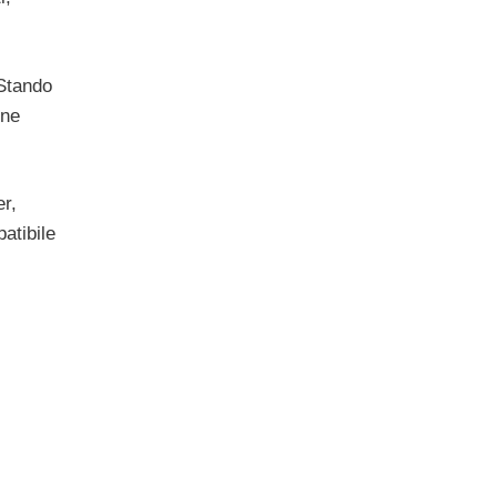
 Stando
one
er,
atibile