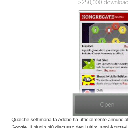
Qualche settimana fa Adobe ha ufficialmente annunciat
Google. Il plugin più discusso degli ultimi anni è tuttav