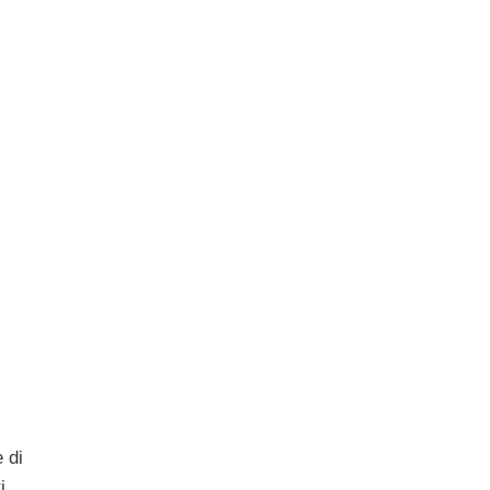
 di
i,