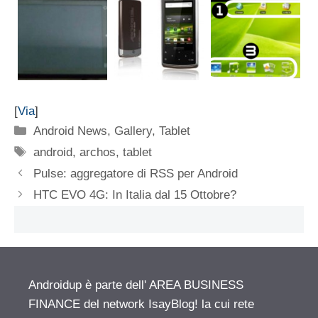
[
Via
]
Categorie
Android News
,
Gallery
,
Tablet
Tag
android
,
archos
,
tablet
Pulse: aggregatore di RSS per Android
HTC EVO 4G: In Italia dal 15 Ottobre?
Androidup è parte dell' AREA BUSINESS
FINANCE del network IsayBlog! la cui rete