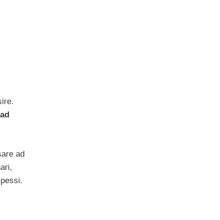
ire.
Pad
sare ad
ari,
spessi.