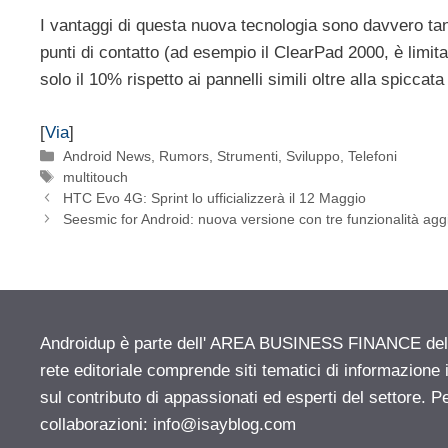
I vantaggi di questa nuova tecnologia sono davvero tant
punti di contatto (ad esempio il ClearPad 2000, è limit
solo il 10% rispetto ai pannelli simili oltre alla spicca
[
Via
]
Categorie
Android News
,
Rumors
,
Strumenti
,
Sviluppo
,
Telefoni
Tag
multitouch
HTC Evo 4G: Sprint lo ufficializzerà il 12 Maggio
Seesmic for Android: nuova versione con tre funzionalità agg
Androidup è parte dell' AREA BUSINESS FINANCE del n
rete editoriale comprende siti tematici di informazion
sul contributo di appassionati ed esperti del settore. P
collaborazioni:
info@isayblog.com