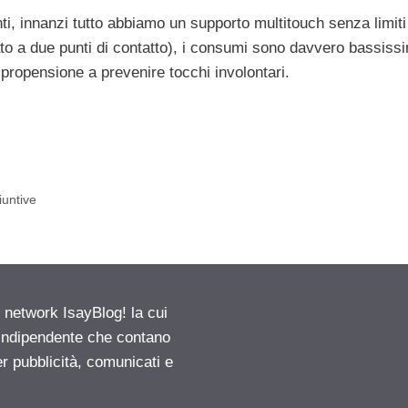
i, innanzi tutto abbiamo un supporto multitouch senza limiti
ato a due punti di contatto), i consumi sono davvero bassissi
ta propensione a prevenire tocchi involontari.
iuntive
etwork IsayBlog! la cui
e indipendente che contano
er pubblicità, comunicati e