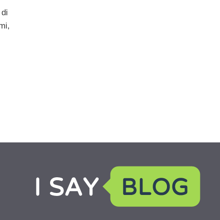
 di
mi,