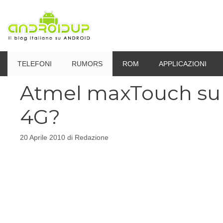
Vai
al
contenuto
TELEFONI
RUMORS
ROM
APPLICAZIONI
Atmel maxTouch su D
4G?
20 Aprile 2010
di
Redazione