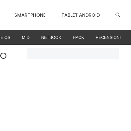
SMARTPHONE
TABLET ANDROID
E OS
MID
NETBOOK
HACK
RECENSIONI
vo