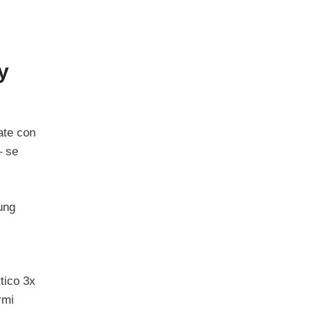
y
ate con
– se
ung
tico 3x
rmi