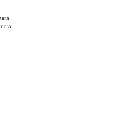
mera
amera