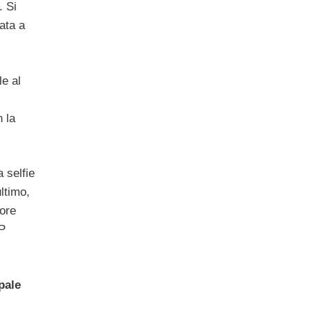
. Si
ata a
e al
 la
 selfie
ltimo,
ore
MP
pale