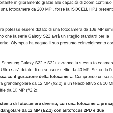
rtante miglioramento grazie alle capacità di zoom continuo 
di una fotocamera da 200 MP , forse la ISOCELL HP1 present
tra potesse essere dotato di una fotocamera da 108 MP simil
ano che la serie Galaxy S22 avrà un ritaglio standard per la
iferito, Olympus ha negato il suo presunto coinvolgimento con
 il Samsung Galaxy S22 e S22+ avranno la stessa fotocamera
Ultra sarà dotato di un sensore selfie da 40 MP. Secondo l’u
ssa configurazione della fotocamera.
Comprende un sens
tra grandangolare da 12 MP (f/2.2) e un teleobiettivo da 10 
fie da 10 MP (f/2.2).
istema di fotocamere diverso, con una fotocamera princi
andangolare da 12 MP (f/2.2) con autofocus 2PD e due