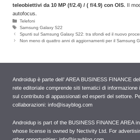
teleobiettivi da 10 MP (f/2.4) / ( f/4.9) con OIS.
Il mod
autofocus.
Categorie
Telefoni
Tag
Samsung Galaxy S22
Spunti sul Samsung Galaxy S22: tra sfondi ed il nuovo proc
Non meno di quattro anni di aggiornamenti per il Samsung 
Androidup è parte dell' AREA BUSINESS FINANCE del n
rete editoriale comprende siti tematici di informazion
sul contributo di appassionati ed esperti del settore. P
collaborazioni:
info@isayblog.com
Androidup is part of the BUSINESS FINANCE AREA ins
whose license is owned by Nectivity Ltd. For advertisi
other opportunities:
info@isayblog.com