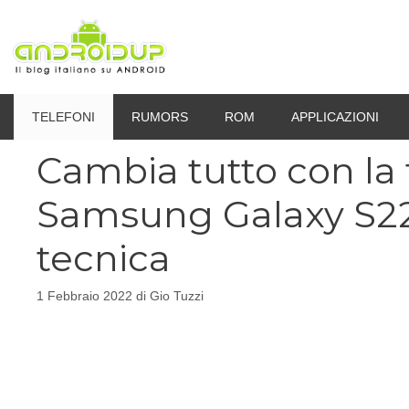
Vai
al
contenuto
TELEFONI
RUMORS
ROM
APPLICAZIONI
Cambia tutto con la
Samsung Galaxy S22:
tecnica
1 Febbraio 2022
di
Gio Tuzzi