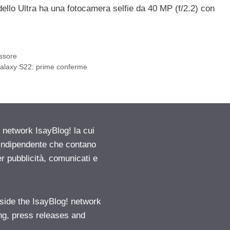
ello Ultra ha una fotocamera selfie da 40 MP (f/2.2) con
essore
Galaxy S22: prime conferme
etwork IsayBlog! la cui
e indipendente che contano
er pubblicità, comunicati e
ide the IsayBlog! network
ng, press releases and