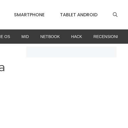
SMARTPHONE
TABLET ANDROID
E OS
MID
NETBOOK
HACK
RECENSIONI
a