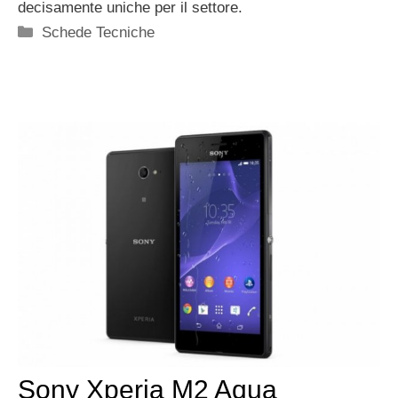
decisamente uniche per il settore.
Categorie
Schede Tecniche
Sony Xperia M2 Aqua