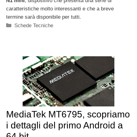
N1 mini
, dispositivo che presenta una serie di
caratteristiche molto interessanti e che a breve
termine sarà disponibile per tutti.
Categorie
Schede Tecniche
MediaTek MT6795, scopriamo
i dettagli del primo Android a
64 bit