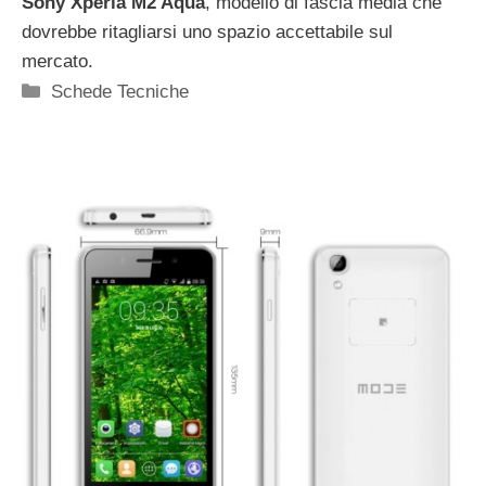
Sony Xperia M2 Aqua
, modello di fascia media che
dovrebbe ritagliarsi uno spazio accettabile sul
mercato.
Categorie
Schede Tecniche