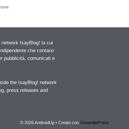
Phone
etwork IsayBlog! la cui
e indipendente che contano
er pubblicità, comunicati e
ide the IsayBlog! network
ng, press releases and
© 2026 AndroidUp
• Creato con
GeneratePress