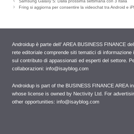
Samsung Galaxy S: Dalla prossima settimana con 3 Italia
Fring si aggiorna per consentire la videochat tra Android e i
Androidup è parte dell' AREA BUSINESS FINANCE del n
rete editoriale comprende siti tematici di informazion
sul contributo di appassionati ed esperti del settore. P
collaborazioni:
info@isayblog.com
Androidup is part of the BUSINESS FINANCE AREA ins
whose license is owned by Nectivity Ltd. For advertisi
other opportunities:
info@isayblog.com