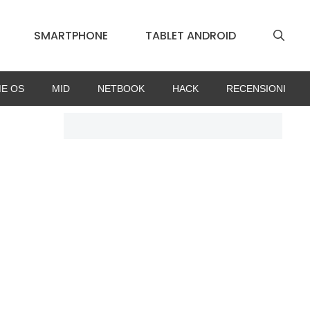
SMARTPHONE
TABLET ANDROID
E OS
MID
NETBOOK
HACK
RECENSIONI