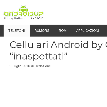
Vai
al
contenuto
TELEFONI
RUMORS
ROM
APPLICAZIONI
Cellulari Android by
“inaspettati”
9 Luglio 2010
di
Redazione