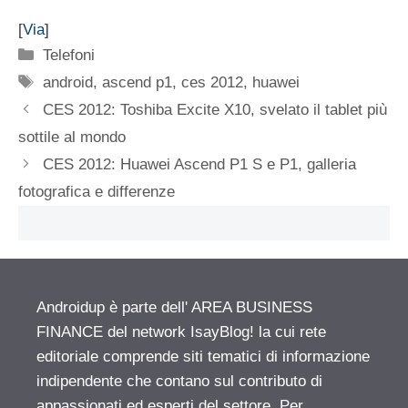
[
Via
]
Categorie
Telefoni
Tag
android
,
ascend p1
,
ces 2012
,
huawei
CES 2012: Toshiba Excite X10, svelato il tablet più
sottile al mondo
CES 2012: Huawei Ascend P1 S e P1, galleria
fotografica e differenze
Androidup è parte dell' AREA BUSINESS
FINANCE del network IsayBlog! la cui rete
editoriale comprende siti tematici di informazione
indipendente che contano sul contributo di
appassionati ed esperti del settore. Per