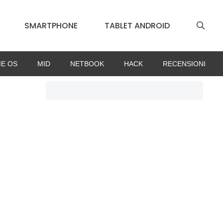
SMARTPHONE
TABLET ANDROID
E OS
MID
NETBOOK
HACK
RECENSIONI