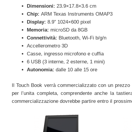
Dimensioni:
23.9×17.8×3.6 cm
Chip:
ARM Texas Instruments OMAP3
Display:
8.9″ 1024×600 pixel
Memoria:
microSD da 8GB
Connettività:
Bluetooth, Wi-Fi b/g/n
Accellerometro 3D
Casse, ingresso microfono e cuffia
6 USB (3 interne, 2 esterne, 1 mini)
Autonomia:
dalle 10 alle 15 ore
Il Touch Book verrà commercializzato con un prezzo
per l’unita completa, comprendente anche la tastiera.
commercializzazione dovrebbe partire entro il prossim