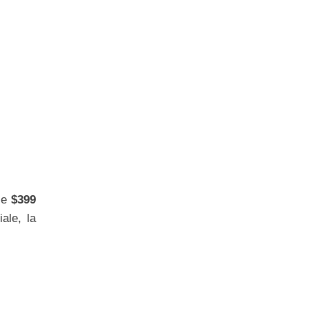
n e
$399
ale, la