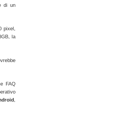
e di un
 pixel,
8GB, la
dovrebbe
 le FAQ
erativo
ndroid
,