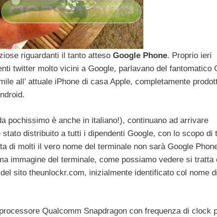
iose riguardanti il tanto atteso
Google Phone
. Proprio ieri
enti twitter molto vicini a Google, parlavano del fantomatico
imile all’ attuale iPhone di casa Apple, completamente prodott
ndroid.
a pochissimo è anche in italiano!), continuano ad arrivare
stato distribuito a tutti i dipendenti Google, con lo scopo di 
detta di molti il vero nome del terminale non sarà Google Pho
ma immagine del terminale, come possiamo vedere si tratta 
del sito theunlockr.com, inizialmente identificato col nome d
e processore Qualcomm Snapdragon con frequenza di clock p