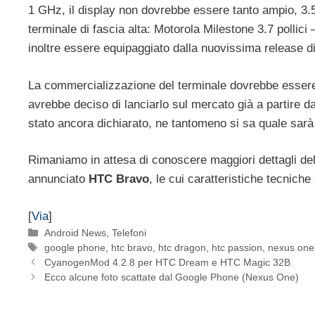
1 GHz, il display non dovrebbe essere tanto ampio, 3.5 p
terminale di fascia alta: Motorola Milestone 3.7 pollic
inoltre essere equipaggiato dalla nuovissima release d
La commercializzazione del terminale dovrebbe essere 
avrebbe deciso di lanciarlo sul mercato già a partire 
stato ancora dichiarato, ne tantomeno si sa quale sarà 
Rimaniamo in attesa di conoscere maggiori dettagli del 
annunciato
HTC Bravo
, le cui caratteristiche tecnich
[
Via
]
Categorie
Android News
,
Telefoni
Tag
google phone
,
htc bravo
,
htc dragon
,
htc passion
,
nexus one
CyanogenMod 4.2.8 per HTC Dream e HTC Magic 32B
Ecco alcune foto scattate dal Google Phone (Nexus One)