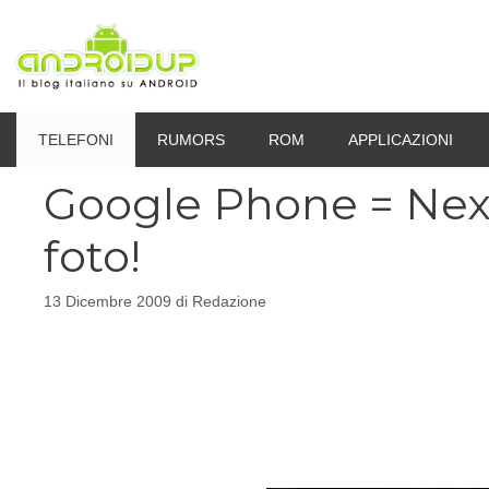
Vai
al
contenuto
TELEFONI
RUMORS
ROM
APPLICAZIONI
Google Phone = Nex
foto!
13 Dicembre 2009
di
Redazione