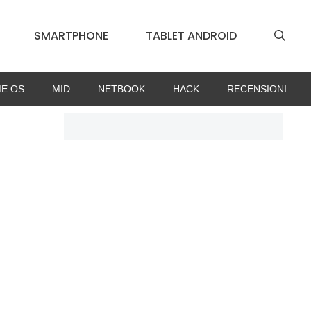
SMARTPHONE
TABLET ANDROID
E OS
MID
NETBOOK
HACK
RECENSIONI