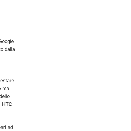
 Google
o dalla
testare
ne ma
dello
i
HTC
ari ad