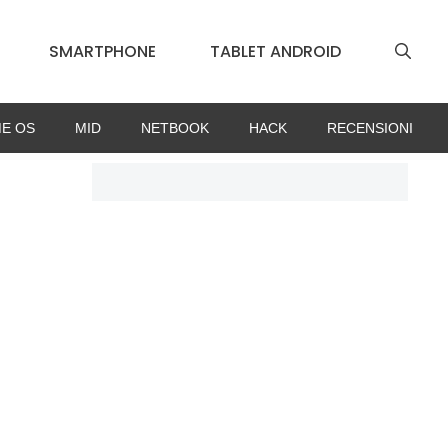
SMARTPHONE
TABLET ANDROID
E OS
MID
NETBOOK
HACK
RECENSIONI