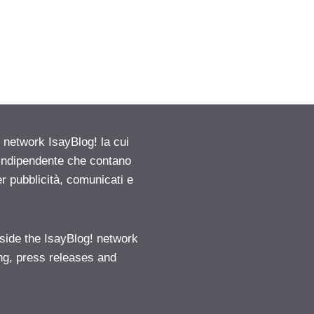
etwork IsayBlog! la cui
e indipendente che contano
er pubblicità, comunicati e
ide the IsayBlog! network
ng, press releases and