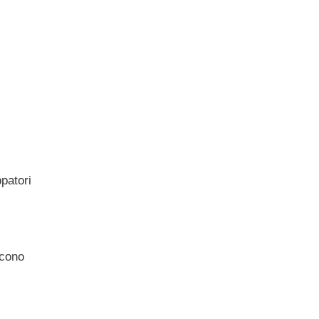
patori
scono