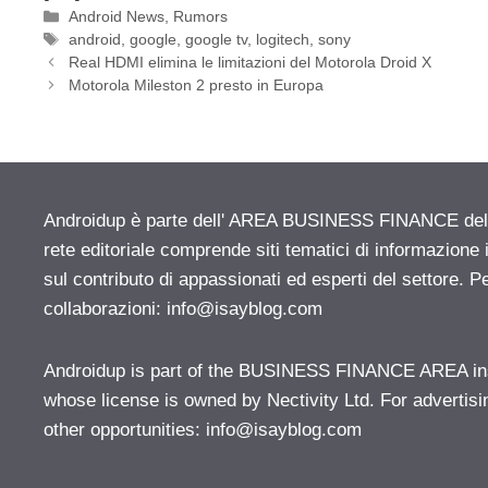
Categorie
Android News
,
Rumors
Tag
android
,
google
,
google tv
,
logitech
,
sony
Real HDMI elimina le limitazioni del Motorola Droid X
Motorola Mileston 2 presto in Europa
Androidup è parte dell' AREA BUSINESS FINANCE del n
rete editoriale comprende siti tematici di informazion
sul contributo di appassionati ed esperti del settore. P
collaborazioni:
info@isayblog.com
Androidup is part of the BUSINESS FINANCE AREA ins
whose license is owned by Nectivity Ltd. For advertisi
other opportunities:
info@isayblog.com