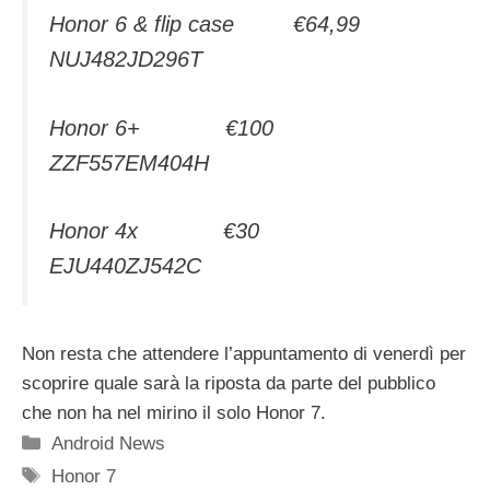
Honor 6 & flip case €64,99
NUJ482JD296T
Honor 6+ €100
ZZF557EM404H
Honor 4x €30
EJU440ZJ542C
Non resta che attendere l’appuntamento di venerdì per
scoprire quale sarà la riposta da parte del pubblico
che non ha nel mirino il solo Honor 7.
Categorie
Android News
Tag
Honor 7