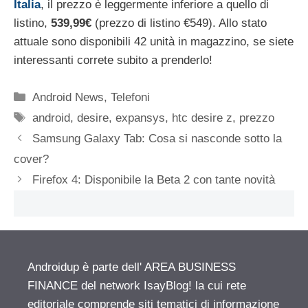
Itali
a
, il prezzo è leggermente inferiore a quello di
listino,
539,99€
(prezzo di listino €549). Allo stato
attuale sono disponibili 42 unità in magazzino, se siete
interessanti correte subito a prenderlo!
Categorie
Android News
,
Telefoni
Tag
android
,
desire
,
expansys
,
htc desire z
,
prezzo
Samsung Galaxy Tab: Cosa si nasconde sotto la
cover?
Firefox 4: Disponibile la Beta 2 con tante novità
Androidup è parte dell' AREA BUSINESS
FINANCE del network IsayBlog! la cui rete
editoriale comprende siti tematici di informazione