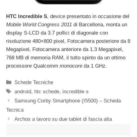
HTC Incredible S
, device presentato in occasione del
Mobile World Congress 2011
di Barcellona, monta un
display S-LCD da 3.7 pollici di diagonale con
risoluzione 480×800 pixel, Fotocamera posteriore da 8
Megapixel, Fotocamera anteriore da 1.3 Megapixel,
768 MB di memoria RAM, il tutto spinto da un ottimo
processore Qualcomm
monocore
da 1 GHz.
Categorie
Schede Tecniche
Tag
android
,
htc schede
,
incredible s
Samsung Corby Smartphone (I5500) – Scheda
Tecnica
Archos a lavoro su due tablet di fascia alta