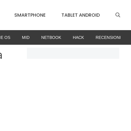
SMARTPHONE
TABLET ANDROID
E OS
MID
NETBOOK
HACK
RECENSIONI
a