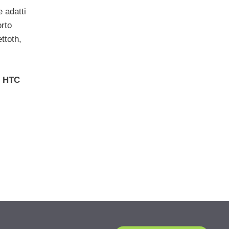
 adatti
rto
ttoth,
o
HTC