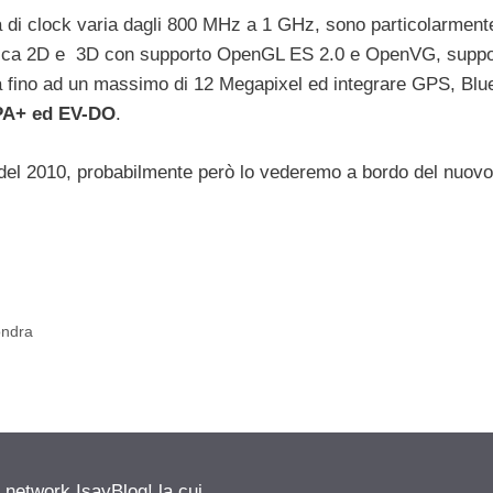
di clock varia dagli 800 MHz a 1 GHz, sono particolarmente
 grafica 2D e 3D con supporto OpenGL ES 2.0 e OpenVG, suppo
 fino ad un massimo di 12 Megapixel ed integrare GPS, Blue
A+ ed EV-DO
.
ine del 2010, probabilmente però lo vederemo a bordo del nuov
ondra
etwork IsayBlog! la cui