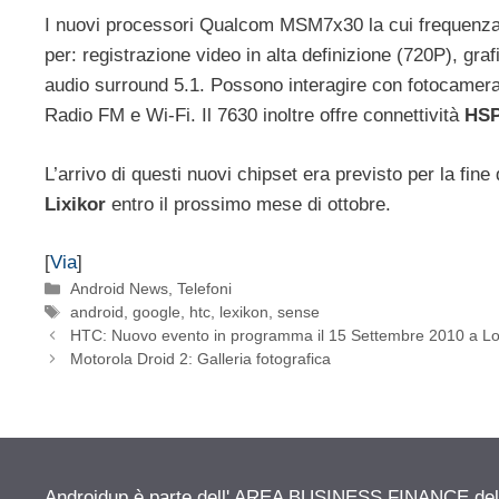
I nuovi processori Qualcom MSM7x30 la cui frequenza 
per: registrazione video in alta definizione (720P),
audio surround 5.1. Possono interagire con fotocamera
Radio FM e Wi-Fi. Il 7630 inoltre offre connettività
HSP
L’arrivo di questi nuovi chipset era previsto per la f
Lixikor
entro il prossimo mese di ottobre.
[
Via
]
Categorie
Android News
,
Telefoni
Tag
android
,
google
,
htc
,
lexikon
,
sense
HTC: Nuovo evento in programma il 15 Settembre 2010 a L
Motorola Droid 2: Galleria fotografica
Androidup è parte dell' AREA BUSINESS FINANCE del n