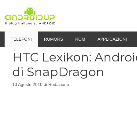
Vai
al
contenuto
TELEFONI
RUMORS
ROM
APPLICAZIONI
HTC Lexikon: Androi
di SnapDragon
13 Agosto 2010
di
Redazione