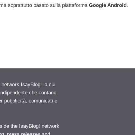
 ma soprattutto basato sulla piattaforma
Google Android
.
etwork IsayBlog! la cui
e indipendente che contano
er pubblicità, comunicati e
ide the IsayBlog! network
ng, press releases and