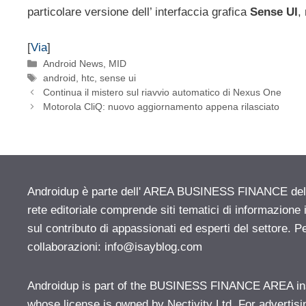
particolare versione dell’ interfaccia grafica
Sense UI
,
[
Via
]
Categorie
Android News
,
MID
Tag
android
,
htc
,
sense ui
Continua il mistero sul riavvio automatico di Nexus One
Motorola CliQ: nuovo aggiornamento appena rilasciato
Androidup è parte dell' AREA BUSINESS FINANCE del n
rete editoriale comprende siti tematici di informazion
sul contributo di appassionati ed esperti del settore. P
collaborazioni:
info@isayblog.com
Androidup is part of the BUSINESS FINANCE AREA ins
whose license is owned by Nectivity Ltd. For advertisi