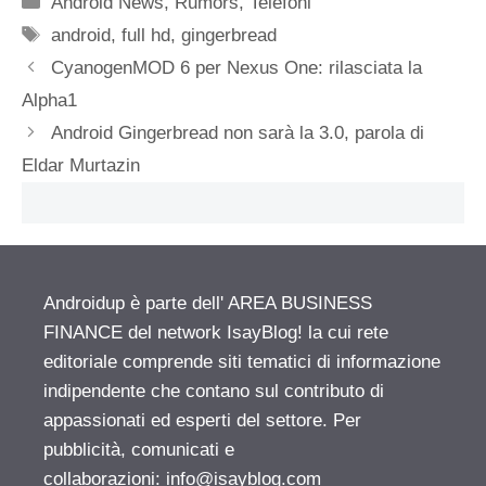
Android News
,
Rumors
,
Telefoni
Tag
android
,
full hd
,
gingerbread
CyanogenMOD 6 per Nexus One: rilasciata la
Alpha1
Android Gingerbread non sarà la 3.0, parola di
Eldar Murtazin
Androidup è parte dell' AREA BUSINESS
FINANCE del network IsayBlog! la cui rete
editoriale comprende siti tematici di informazione
indipendente che contano sul contributo di
appassionati ed esperti del settore. Per
pubblicità, comunicati e
collaborazioni:
info@isayblog.com