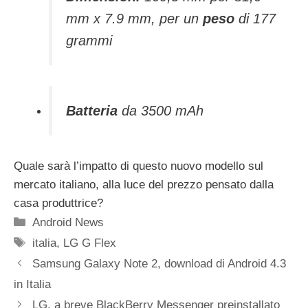
mm x 7.9 mm, per un
peso
di 177
grammi
Batteria
da 3500 mAh
Quale sarà l’impatto di questo nuovo modello sul
mercato italiano, alla luce del prezzo pensato dalla
casa produttrice?
Categorie
Android News
Tag
italia
,
LG G Flex
Samsung Galaxy Note 2, download di Android 4.3
in Italia
LG, a breve BlackBerry Messenger preinstallato