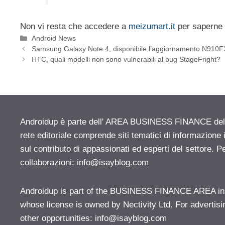
Non vi resta che accedere a
meizumart.it
per saperne d
Categorie
Android News
Samsung Galaxy Note 4, disponibile l’aggiornamento N91
HTC, quali modelli non sono vulnerabili al bug StageFright?
Androidup è parte dell' AREA BUSINESS FINANCE del n
rete editoriale comprende siti tematici di informazion
sul contributo di appassionati ed esperti del settore. P
collaborazioni:
info@isayblog.com
Androidup is part of the BUSINESS FINANCE AREA ins
whose license is owned by Nectivity Ltd. For advertisi
other opportunities:
info@isayblog.com