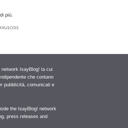
i più.
0FXXU1COI1
etwork IsayBlog! la cui
e indipendente che contano
er pubblicità, comunicati e
ide the IsayBlog! network
ng, press releases and