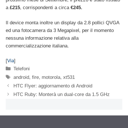
a
£215
, corrispondenti a circa
€245.
Il device monta inoltre un display da 2.8 pollici QVGA
ed una fotocamera da 3 Megapixel, per il momento
nessuna informazione relativa alla
commercializzazione italiana.
[
Via
]
Categorie
Telefoni
Tag
android
,
fire
,
motorola
,
xt531
HTC Flyer: aggiornamento di Android
HTC Ruby: Monterà un dual-core da 1.5 GHz