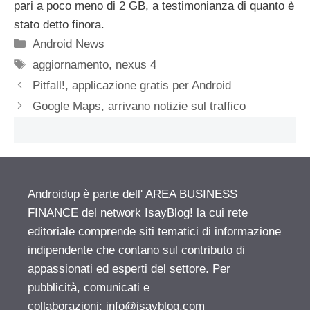
pari a poco meno di 2 GB, a testimonianza di quanto è
stato detto finora.
Categorie
Android News
Tag
aggiornamento
,
nexus 4
Pitfall!, applicazione gratis per Android
Google Maps, arrivano notizie sul traffico
Androidup è parte dell' AREA BUSINESS
FINANCE del network IsayBlog! la cui rete
editoriale comprende siti tematici di informazione
indipendente che contano sul contributo di
appassionati ed esperti del settore. Per
pubblicità, comunicati e
collaborazioni:
info@isayblog.com