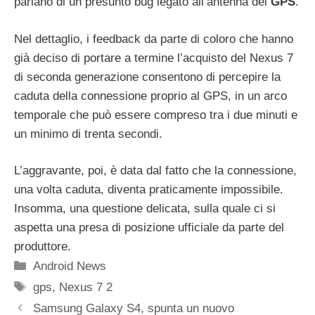
parlano di un presunto bug legato all’antenna del
GPS
.
Nel dettaglio, i feedback da parte di coloro che hanno
già deciso di portare a termine l’acquisto del Nexus 7
di seconda generazione consentono di percepire la
caduta della connessione proprio al GPS, in un arco
temporale che può essere compreso tra i due minuti e
un minimo di trenta secondi.
L’aggravante, poi, è data dal fatto che la connessione,
una volta caduta, diventa praticamente impossibile.
Insomma, una questione delicata, sulla quale ci si
aspetta una presa di posizione ufficiale da parte del
produttore.
Categorie
Android News
Tag
gps
,
Nexus 7 2
Samsung Galaxy S4, spunta un nuovo