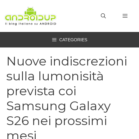
Vai
al
MEN
contenuto
CATEGORIES
Nuove indiscrezioni
sulla lumonisità
prevista coi
Samsung Galaxy
S26 nei prossimi
mesi