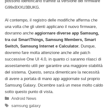
possono identificarlo tramite la versione del firmware
G99xBXXU3BUKG.
Al contempo, il registro delle modifiche afferma che
una volta che gli utenti applicano il nuovo firmware,
dovranno anche
aggiornare diverse app Samsung,
tra cui SmartThings, Samsung Members, Smart
Switch, Samsung Internet e Calculator.
Dunque,
dovremo fare molta attenzione anche alle patch
successive One UI 4.0, in quanto ci saranno rilasci di
assestamento utili per garantire una maggiore stabilità
del sistema. Questo, senza dimenticare la necessità
di avere a portata di mano app aggiornate sul proprio
Samsung Galaxy. Dicembre sarà un mese molto caldo
sotto questo punto di vista.
Categorie
Android News
Tag
samsung galaxy