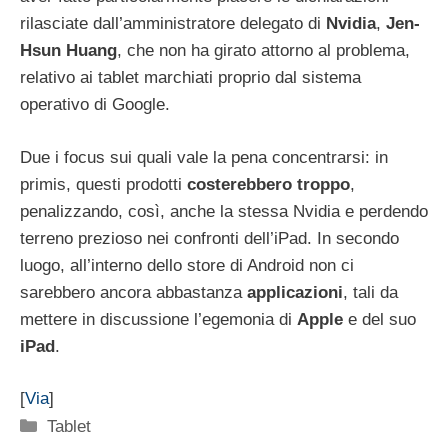
rilasciate dall’amministratore delegato di
Nvidia
,
Jen-
Hsun Huang
, che non ha girato attorno al problema,
relativo ai tablet marchiati proprio dal sistema
operativo di Google.
Due i focus sui quali vale la pena concentrarsi: in
primis, questi prodotti
costerebbero troppo
,
penalizzando, così, anche la stessa Nvidia e perdendo
terreno prezioso nei confronti dell’iPad. In secondo
luogo, all’interno dello store di Android non ci
sarebbero ancora abbastanza
applicazioni
, tali da
mettere in discussione l’egemonia di
Apple
e del suo
iPad
.
[
Via
]
Categorie
Tablet