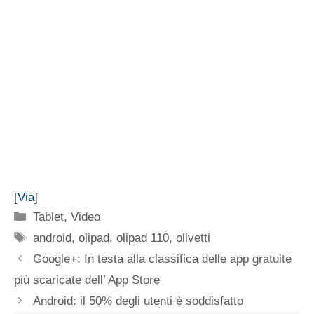
[
Via
]
Categorie
Tablet
,
Video
Tag
android
,
olipad
,
olipad 110
,
olivetti
Google+: In testa alla classifica delle app gratuite
più scaricate dell’ App Store
Android: il 50% degli utenti è soddisfatto