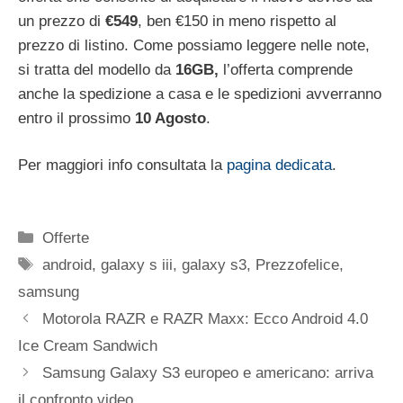
un prezzo di
€549
, ben €150 in meno rispetto al
prezzo di listino. Come possiamo leggere nelle note,
si tratta del modello da
16GB,
l’offerta comprende
anche la spedizione a casa e le spedizioni avverranno
entro il prossimo
10 Agosto
.
Per maggiori info consultata la
pagina dedicata
.
Categorie
Offerte
Tag
android
,
galaxy s iii
,
galaxy s3
,
Prezzofelice
,
samsung
Motorola RAZR e RAZR Maxx: Ecco Android 4.0
Ice Cream Sandwich
Samsung Galaxy S3 europeo e americano: arriva
il confronto video