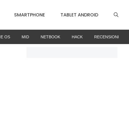
SMARTPHONE
TABLET ANDROID
E OS
MID
NETBOOK
HACK
RECENSIONI