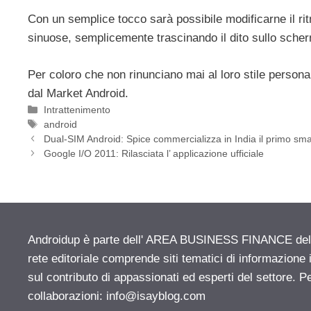
Con un semplice tocco sarà possibile modificarne il ri
sinuose, semplicemente trascinando il dito sullo sche
Per coloro che non rinunciano mai al loro stile persona
dal Market Android.
Categorie
Intrattenimento
Tag
android
Dual-SIM Android: Spice commercializza in India il primo s
Google I/O 2011: Rilasciata l’ applicazione ufficiale
Androidup è parte dell' AREA BUSINESS FINANCE del n
rete editoriale comprende siti tematici di informazion
sul contributo di appassionati ed esperti del settore. P
collaborazioni:
info@isayblog.com