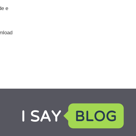
de e
wnload