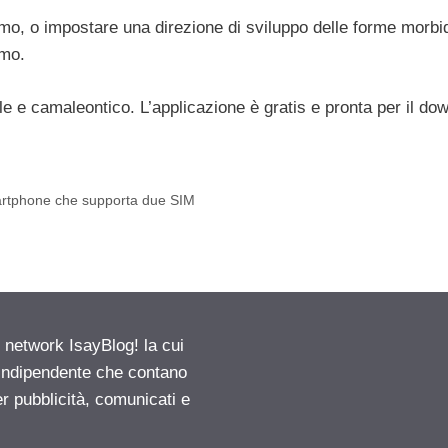
tmo, o impostare una direzione di sviluppo delle forme morbi
rmo.
le e camaleontico. L’applicazione è gratis e pronta per il do
martphone che supporta due SIM
etwork IsayBlog! la cui
e indipendente che contano
er pubblicità, comunicati e