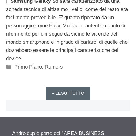
Il
Samsung Galaxy S5
sarà caratterizzato da una
scheda tecnica di altissimo livello, come del resto era
facilmente prevedibile. E’ quanto riportato da un
personaggio come Eldar Murtazin, autentico punto di
riferimento per chi segue da vicino le vicende del
mondo smartphone e in grado di parlarci di quelle che
dovrebbero essere le principali caratteristiche del
device.
Categorie
Primo Piano
,
Rumors
+ LEGGI TUTTO
Androidup è parte dell' AREA BUSINESS