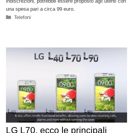
indiscrezioni, potrebbe essere proposto agli utenti con
una spesa pari a circa 99 euro.
Categorie
Telefoni
LG L70, ecco le principali