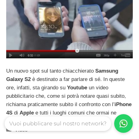
Un nuovo spot sul tanto chiacchierato
Samsung
Galaxy S2
è destinato a far parlare di sé. In queste
ore, infatti, sta girando su
Youtube
un video
pubblicitario che, come si potrà notare quasi subito,
richiama praticamente subito il confronto con l’
iPhone
4S
di
Apple
e tutti i luoghi comuni che ormai ne
derivano.
Vuoi pubblicare sul nostro network?
Categorie
Video