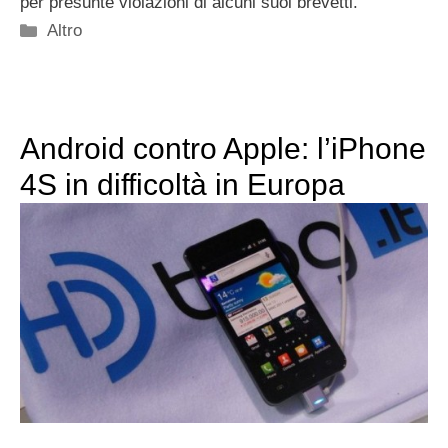
per presunte violazioni di alcuni suoi brevetti.
Categorie
Altro
Android contro Apple: l’iPhone
4S in difficoltà in Europa