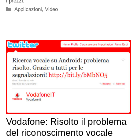
i prezzi.
Categorie
Applicazioni
,
Video
Vodafone: Risolto il problema
del riconoscimento vocale