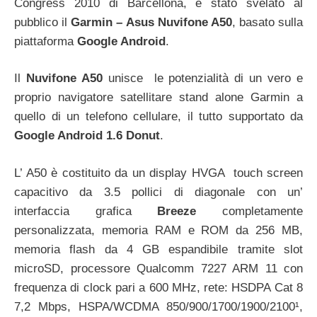
Congress 2010 di Barcellona, è stato svelato al
pubblico il
Garmin – Asus Nuvifone A50
, basato sulla
piattaforma
Google Android
.
Il
Nuvifone A50
unisce le potenzialità di un vero e
proprio navigatore satellitare stand alone Garmin a
quello di un telefono cellulare, il tutto supportato da
Google Android 1.6 Donut
.
L’ A50 è costituito da un display HVGA touch screen
capacitivo da 3.5 pollici di diagonale con un’
interfaccia grafica
Breeze
completamente
personalizzata, memoria RAM e ROM da 256 MB,
memoria flash da 4 GB espandibile tramite slot
microSD, processore Qualcomm 7227 ARM 11 con
frequenza di clock pari a 600 MHz, rete: HSDPA Cat 8
7,2 Mbps, HSPA/WCDMA 850/900/1700/1900/2100¹,