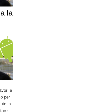
a la
i
avori e
vo per
uto la
ntare