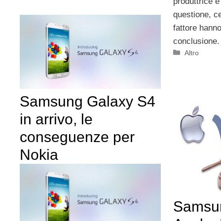
produttrice è
questione, ce
fattore hann
conclusione.
Categorie
Altro
Samsung Galaxy S4
in arrivo, le
conseguenze per
Nokia
Samsun