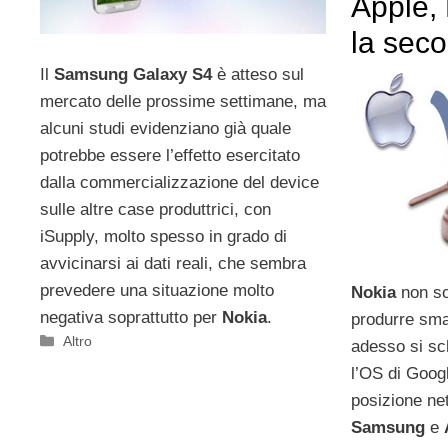
Apple, 
la sec
Il
Samsung Galaxy S4
è atteso sul
mercato delle prossime settimane, ma
alcuni studi evidenziano già quale
potrebbe essere l’effetto esercitato
dalla commercializzazione del device
sulle altre case produttrici, con
iSupply, molto spesso in grado di
avvicinarsi ai dati reali, che sembra
prevedere una situazione molto
Nokia
non so
negativa soprattutto per
Nokia
.
produrre sm
Categorie
Altro
adesso si sc
l’OS di Goo
posizione net
Samsung
e