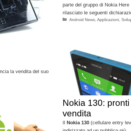
parte del gruppo di Nokia Here
rilasciato le seguenti dichiarazi
Categorie
Android News
,
Applicazioni
,
Svil
cia la vendita del suo
Nokia 130: pronti 
vendita
Il
Nokia 130
(cellulare entry lev
indirizzato ad un pubblico più