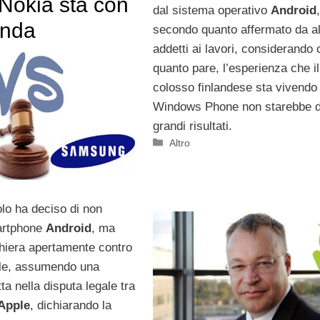
Nokia sta con
dal sistema operativo
Android
,
onda
secondo quanto affermato da a
addetti ai lavori, considerando 
quanto pare, l’esperienza che il
colosso finlandese sta vivendo
Windows Phone non starebbe 
grandi risultati.
Categorie
Altro
lo ha deciso di non
artphone
Android
, ma
hiera apertamente contro
gle, assumendo una
ta nella disputa legale tra
Apple
, dichiarando la