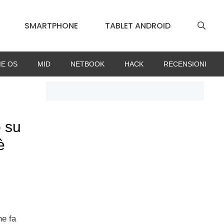
SMARTPHONE
TABLET ANDROID
E OS
MID
NETBOOK
HACK
RECENSIONI
p su
è
he fa