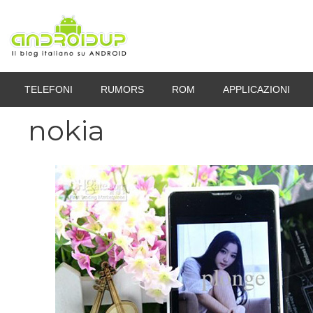
Vai
al
contenuto
TELEFONI
RUMORS
ROM
APPLICAZIONI
nokia