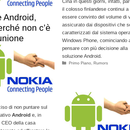
Cina in questi giorni, infatti, pa
il colosso finlandese continui a
e Android,
essere convinto del volume di 
assicurato dai dispositivi che 
erché non c’è
caratterizzati dal sistema opera
’unione
Windows Phone, cominciando 
pensare con più decisione alla
soluzione Android.
Categorie
Primo Piano
,
Rumors
iso di non puntare sul
rativo
Android
e, in
il CEO della casa