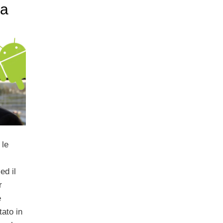
ra
 le
ed il
r
e
tato in