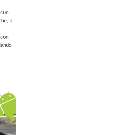
lcuni
che, a
 con
dando