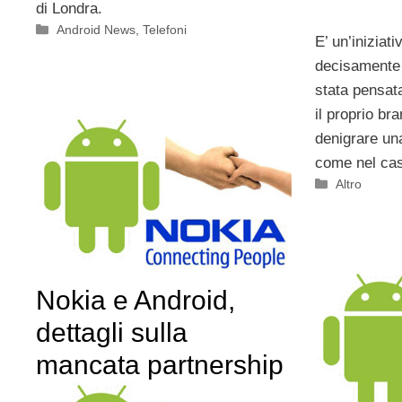
di Londra.
Categorie
Android News
,
Telefoni
E’ un’iniziat
decisamente 
stata pensat
il proprio br
denigrare una
come nel ca
Categorie
Altro
Nokia e Android,
dettagli sulla
mancata partnership