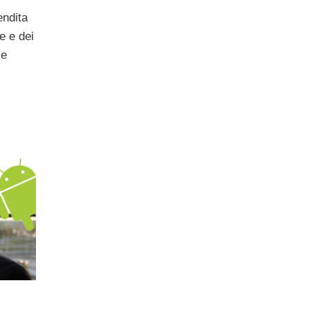
endita
e e dei
le