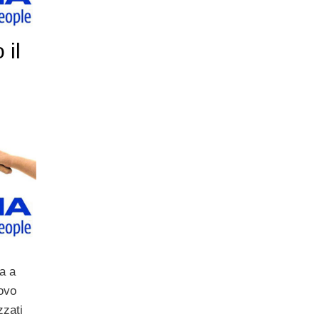
 il
a a
uovo
zzati