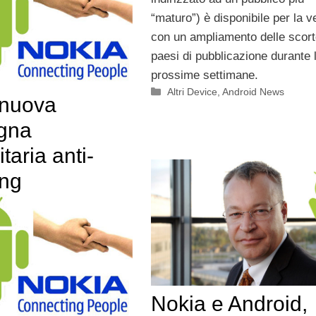
“maturo”) è disponibile per la v
con un ampliamento delle scort
paesi di pubblicazione durante 
prossime settimane.
Categorie
Altri Device
,
Android News
 nuova
gna
taria anti-
ng
Nokia e Android,