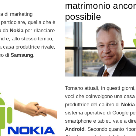
matrimonio anco
iva di marketing
possibile
particolare, quella che è
a da
Nokia
per rilanciare
and e, allo stesso tempo,
 casa produttrice rivale,
so di
Samsung
.
Tornano attuali, in questi giorni,
voci che coinvolgono una casa
produttrice del calibro di
Nokia
sistema operativo di Google pe
smartphone e tablet, vale a dir
Android
. Secondo quanto ripor