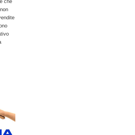
re che
 non
vendite
sono
tivo
a