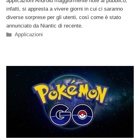
applicazioni Android maggiormente note al pubblico,
infatti, si appresta a vivere giorni in cui ci saranno
diverse sorprese per gli utenti, così come è stato
annunciato da Niantic di recente.
Categorie
Applicazioni