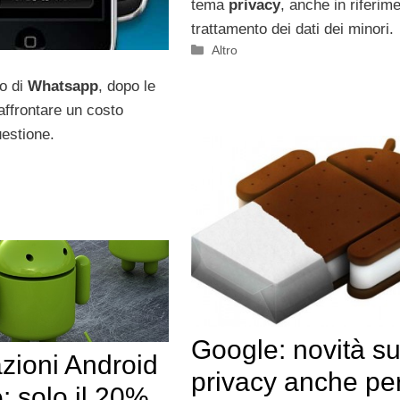
tema
privacy
, anche in riferime
trattamento dei dati dei minori.
Categorie
Altro
ro di
Whatsapp
, dopo le
affrontare un costo
uestione.
Google: novità su
zioni Android
privacy anche pe
: solo il 20%