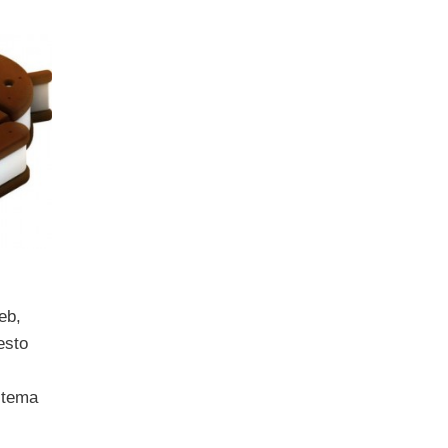
eb,
esto
istema