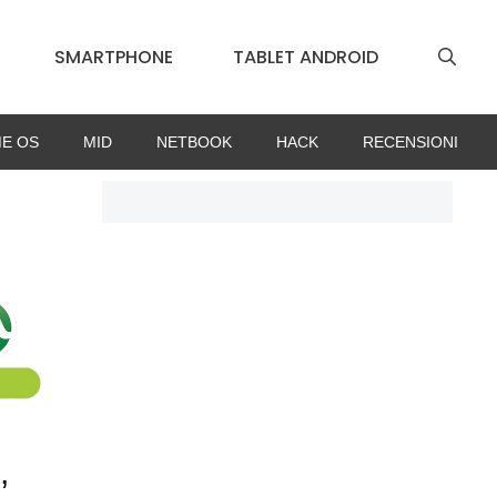
SMARTPHONE
TABLET ANDROID
E OS
MID
NETBOOK
HACK
RECENSIONI
,