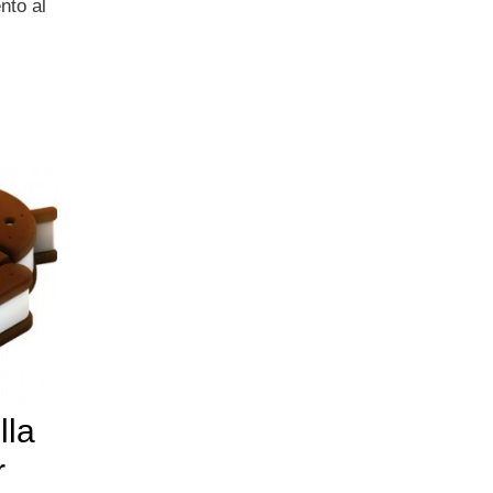
nto al
lla
r