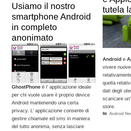
Usiamo il nostro
tutela 
smartphone Android
in completo
anonimato
Android
e
A
vivere nuove
relativament
quella relati
GhostPhone
è l’ applicazione ideale
dati degli ut
per chi vuole usare il proprio device
scaricare un’
Android mantenendo una certa
store.
privacy. L’ applicazione consente di
Categorie
Android Ne
gestire
chiamate
ed
sms
in maniera
del tutto anonima, senza lasciare