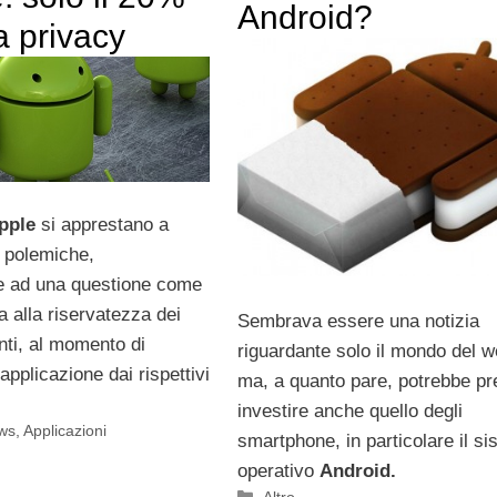
Android?
la privacy
pple
si apprestano a
 polemiche,
e ad una questione come
va alla riservatezza dei
Sembrava essere una notizia
enti, al momento di
riguardante solo il mondo del w
applicazione dai rispettivi
ma, a quanto pare, potrebbe pr
investire anche quello degli
ws
,
Applicazioni
smartphone, in particolare il s
operativo
Android.
Categorie