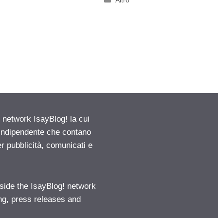
Altro
etwork IsayBlog! la cui
e indipendente che contano
er pubblicità, comunicati e
ide the IsayBlog! network
ng, press releases and