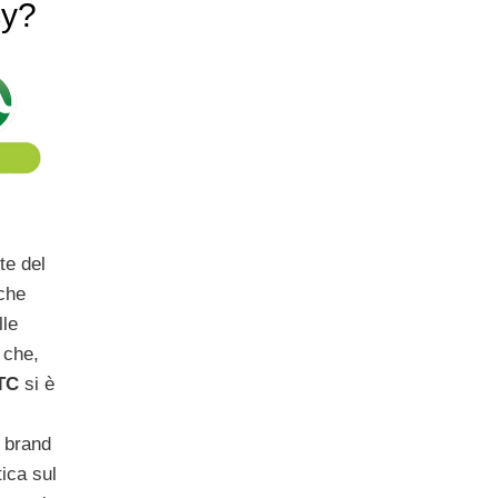
cy?
te del
che
lle
 che,
TC
si è
e brand
tica sul