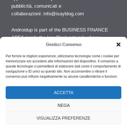
pubblicità, comunicati e
collaborazioni:
info@isayblog.com
Androidup is part of the BUSINESS FINANCE
AREA inside the IsayBlog! network whose
Gestisci Consenso
license is owned by Nectivity Ltd. For
advertising, press releases and other
Per fornire le migliori esperienze, utilizziamo tecnologie come i cookie per
opportunities:
info@isayblog.com
memorizzare e/o accedere alle informazioni del dispositivo. Il consenso a
queste tecnologie ci permetterà di elaborare dati come il comportamento di
navigazione o ID unici su questo sito. Non acconsentire o ritirare il
consenso può influire negativamente su alcune caratteristiche e funzioni.
ACCETTA
NEGA
Vuoi pubblicare sul nostro network?
VISUALIZZA PREFERENZE
© 2026 AndroidUp
• Creato con
GeneratePress