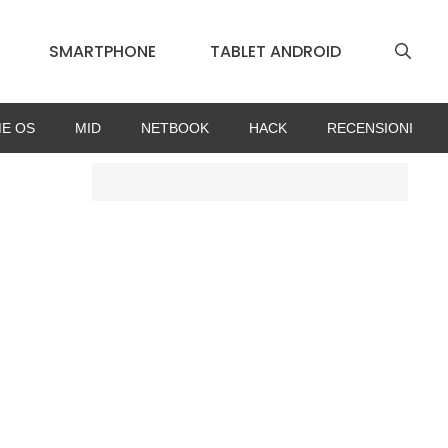
SMARTPHONE
TABLET ANDROID
E OS
MID
NETBOOK
HACK
RECENSIONI