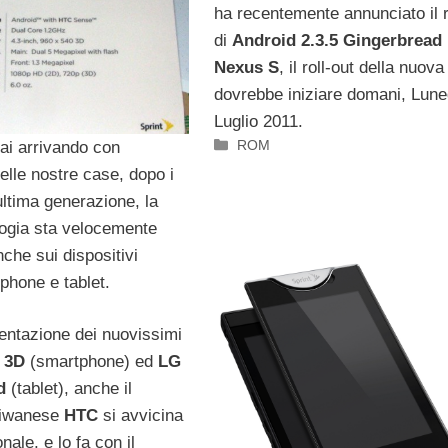
ha recentemente annunciato il r
di
Android 2.3.5 Gingerbread
Nexus S
, il roll-out della nuo
dovrebbe iniziare domani, Lune
Luglio 2011.
Categorie
ROM
ai arrivando con
elle nostre case, dopo i
 ultima generazione, la
ogia sta velocemente
che sui dispositivi
phone e tablet.
entazione dei nuovissimi
 3D
(smartphone) ed
LG
d
(tablet), anche il
aiwanese
HTC
si avvicina
nale, e lo fa con il