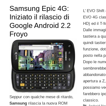
Samsung Epic 4G:
L’ EVO Shift 
Iniziato il rilascio di
EVO 4G class
HD) ed il T-
Google Android 2.2
Dalle immagi
Froyo
tastiera a qua
quindi tasti
funzione, do
posto nella p
Dopo le nume
sembrerebbe
abbandonato 
apertura a Z,
possiamo ved
farebbero ipo
Seppur con qualche mese di ritardo,
classico.
Samsung
rilascia la nuova ROM
Categorie
Android Ne