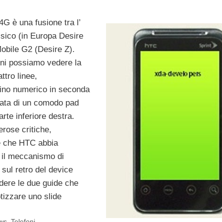
4G è una fusione tra l’
ico (in Europa Desire
Mobile G2 (Desire Z).
ni possiamo vedere la
ttro linee,
erino numerico in seconda
tata di un comodo pad
arte inferiore destra.
rose critiche,
 che HTC abbia
il meccanismo di
 sul retro del device
ere le due guide che
tizzare uno slide
ws
,
Telefoni