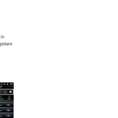
 in
opolare