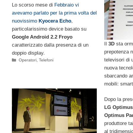
Lo scorso mese di
Febbraio vi
avevamo parlato per la prima volta del
nuovissimo
Kyocera Echo
,
particolarissimo device basato su
Google Android 2.2 Froyo
Il
3D
sta orm
caratterizzato dalla presenza di un
prepotenza n
doppio display.
televisori di
Categorie
Operatori
,
Telefoni
nuova tecnol
sbarcando an
mobili: smart
Dopo la pres
LG Optimus
Optimus Pa
produttore t
al tridimensio