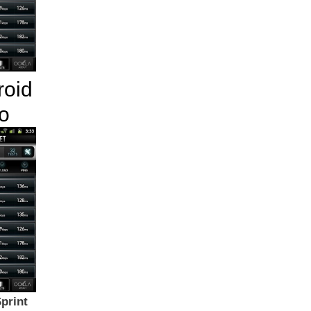
roid
io
print