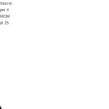
ilascio
per il
va ROM
dì 25