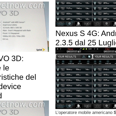
Nexus S 4G: And
2.3.5 dal 25 Lugl
VO 3D:
 le
ristiche del
device
d
L’operatore mobile americano
S