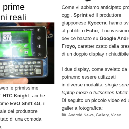
e prime
Come vi abbiamo anticipato pro
i reali
oggi,
Sprint
ed il produttore
giapponese
Kyocera
, hanno sv
al pubblico
Echo,
il nuovissimo
device basato su
Google Andro
Froyo,
caratterizzato dalla pr
di un doppio display richiudibile
I due display, come svelato da 
potranno essere utilizzati
in diverse modalità:
single scre
 web le primissime
laptop mode
o
fullscreen table
l’
HTC Knight
, anche
Di seguito un piccolo video ed 
come
EVO Shift 4G
, il
galleria fotografica:
ale del produttore
Categorie
Android News
,
Gallery
,
Video
tato di una comoda
a.