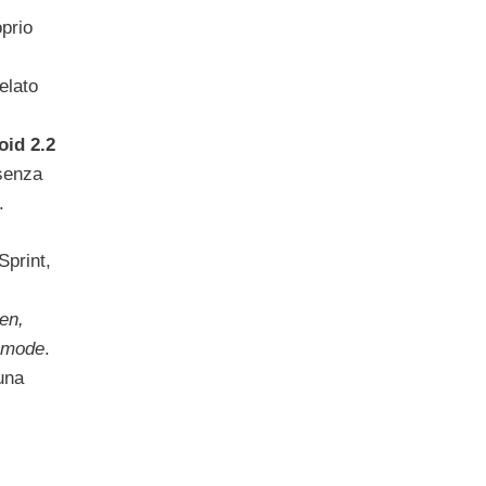
prio
elato
id 2.2
esenza
.
Sprint,
en,
t mode
.
una