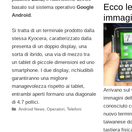
Ecco l
basato sul sistema operativo
Google
Android
.
immagin
Si tratta di un terminale prodotto dalla
stessa
Kyocera
, caratterizzato dalla
presenta di un doppio display, una
sorta di ibrido, una via di mezzo tra
un tablet di piccole dimensioni ed uno
smartphone. I due display, richiudibili
garantiranno una migliore
managevolezza rispetto ai tablet,
Arrivano sul
entrambi aperti formano una diagonale
immagini del
di 4.7 pollici.
conosciuto 
Categorie
Android News
,
Operatori
,
Telefoni
nuovo termin
taiwanese do
tastiera fisic