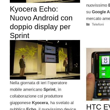
nuovissimo
Kyocera Echo:
su
Google A
Nuovo Android con
mercato ame
Categorie
Telefoni
doppio display per
Sprint
Nella giornata di ieri l’operatore
mobile americano
Sprint
, in
collaborazione col produttore
giapponese
Kyocera
, ha svelato al
HTC EV
pubblico
Echo,
il nuovissimo device