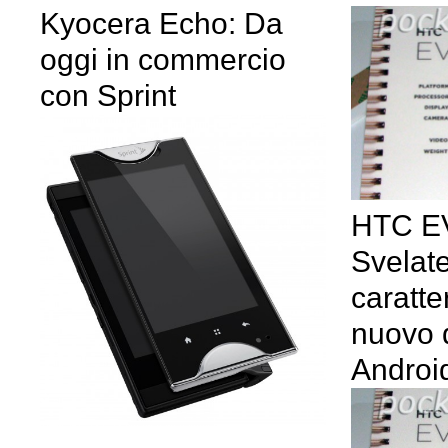
Kyocera Echo: Da
oggi in commercio
con Sprint
HTC E
Svelate
caratte
nuovo 
Androi