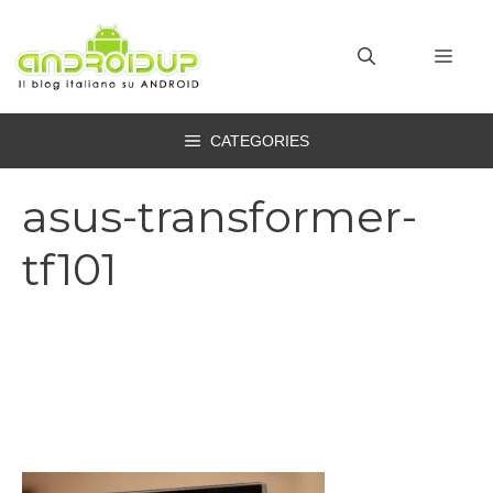
Vai
al
MEN
contenuto
CATEGORIES
asus-transformer-
tf101