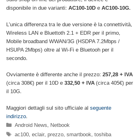
disponibile in due varianti:
AC100-10D
e
AC100-10G.
L’unica differenza tra le due versione è la connettività,
Wireless LAN e Bluettoth 2.1 + EDR per il primo,
Mobile broadband WWAN/3G (HSDPA 7.2Mbps /
HSUPA 2Mbps) oltre al Wi-Fi e Bluetooh per il
secondo.
Ovviamente è differente anche il prezzo:
257,28 + IVA
(circa 308€) per il 10D e
332,50 + IVA
(circa 405€) per
il 10G.
Maggiori dettagli sul sito ufficiale al
seguente
indirizzo
.
Categorie
Android News
,
Netbook
Tag
ac100
,
eclair
,
prezzo
,
smartbook
,
toshiba