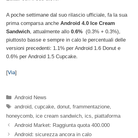
A poche settimane dal suo rilascio ufficiale, fa la sua
prima comparsa anche
Android 4.0 Ice Cream
Sandwich
, attualmente allo
0.6%
(0.3% + 0.3%),
piuttosto basse e sempre in calo le percentuali delle
versioni precedenti: 1.1% per Android 1.6 Donut e
0.6% per Android 1.5 Cupcake.
[
Via
]
Categorie
Android News
Tag
android
,
cupcake
,
donut
,
frammentazione
,
honeycomb
,
ice cream sandwich
,
ics
,
piattaforma
Android Market: Raggiunta quota 400.000
Android: sicurezza ancora in calo