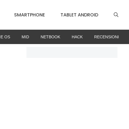
SMARTPHONE
TABLET ANDROID
E OS
MID
NETBOOK
HACK
RECENSIONI