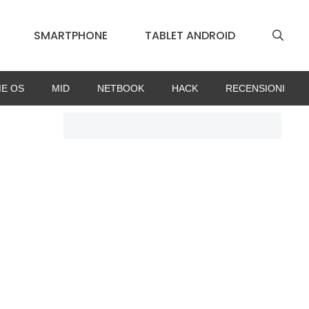
SMARTPHONE
TABLET ANDROID
E OS
MID
NETBOOK
HACK
RECENSIONI