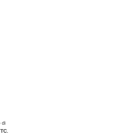
 di
HTC
,