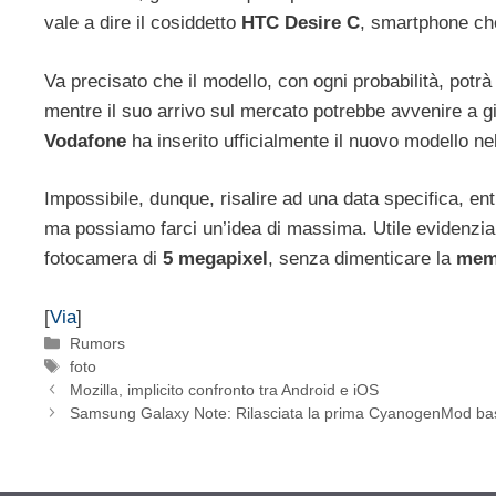
vale a dire il cosiddetto
HTC Desire C
, smartphone che 
Va precisato che il modello, con ogni probabilità, potr
mentre il suo arrivo sul mercato potrebbe avvenire a gi
Vodafone
ha inserito ufficialmente il nuovo modello ne
Impossibile, dunque, risalire ad una data specifica, e
ma possiamo farci un’idea di massima. Utile evidenzia
fotocamera di
5 megapixel
, senza dimenticare la
memo
[
Via
]
Categorie
Rumors
Tag
foto
Mozilla, implicito confronto tra Android e iOS
Samsung Galaxy Note: Rilasciata la prima CyanogenMod bas