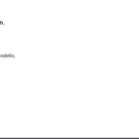
ch
,
odello,