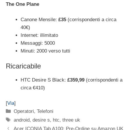
The One Plane
Canone Mensile:
£35
(corrispondenti a circa
40€)
Internet: illimitato
Messaggi: 5000
Minuti: 2000 verso tutti
Ricaricabile
HTC Desire S Black:
£359,99
(corrispondenti a
circa €410)
[
Via
]
Categorie
Operatori
,
Telefoni
Tag
android
,
desire s
,
htc
,
three uk
Acer ICONIA Tab A100: Pre-Ordine su Amazon UK