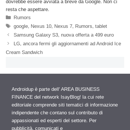
dovrebbe essere avviata a breve da Google. Non ci
resta che aspettare.
Categorie
Rumors
Tag
google
,
Nexus 10
,
Nexus 7
,
Rumors
,
tablet
Samsung Galaxy S3, nuova offerta a 499 euro
LG, ancora fermi gli aggiornamenti ad Android Ice
Cream Sandwich
Androidup è parte dell' AREA BUSINESS
FINANCE del network IsayBlog! la cui rete
editoriale comprende siti tematici di informazione
indipendente che contano sul contributo di
appassionati ed esperti del settore. Per
pubblicità, comunicati e