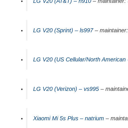
LG V20 (AT&T) – h910
– maintainer:
LG V20 (Sprint) – ls997
– maintainer
LG V20 (US Cellular/North American
LG V20 (Verizon) – vs995
– maintain
Xiaomi Mi 5s Plus – natrium
– mainta