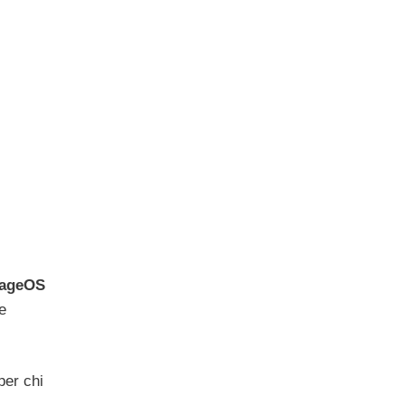
eageOS
e
per chi