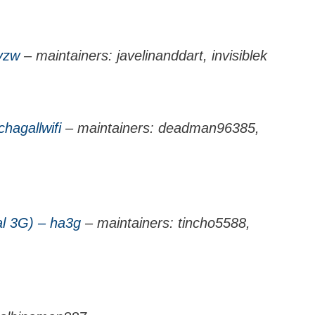
vzw
– maintainers: javelinanddart, invisiblek
hagallwifi
– maintainers: deadman96385,
al 3G) – ha3g
– maintainers: tincho5588,