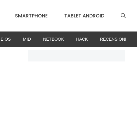
SMARTPHONE
TABLET ANDROID
E OS
MID
NETBOOK
HACK
RECENSIONI