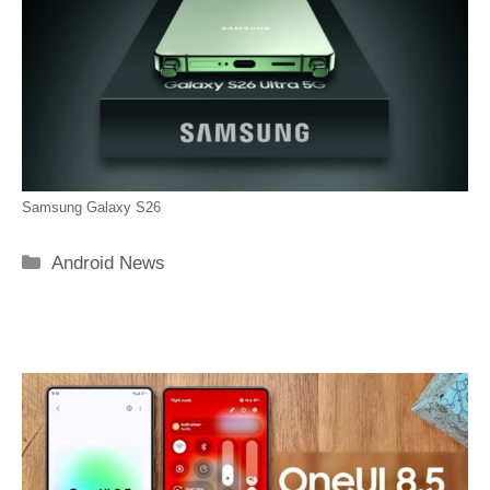
Samsung Galaxy S26
Categorie
Android News