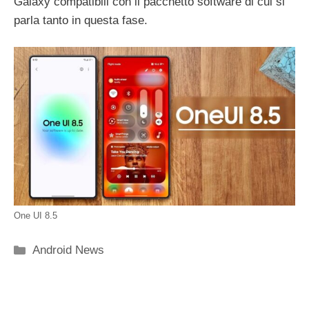
Galaxy compatibili con il pacchetto software di cui si
parla tanto in questa fase.
One UI 8.5
Categorie
Android News