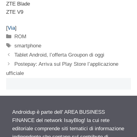
ZTE Blade
ZTE V9
[
Via
]
Categorie
ROM
Tag
smartphone
Tablet Android, l’offerta Groupon di oggi
Postepay: Arriva sul Play Store l’applicazione
ufficiale
Androidup è parte dell' AREA BUSINESS
FINANCE del network IsayBlog! la cui rete
editoriale comprende siti tematici di informazione
indipendente che contano sul contributo di